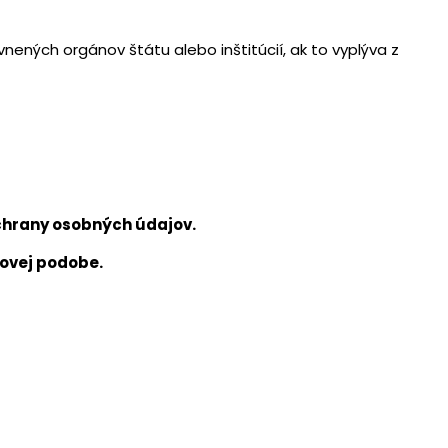
nených orgánov štátu alebo inštitúcií, ak to vyplýva z
ochrany osobných údajov.
sovej podobe.