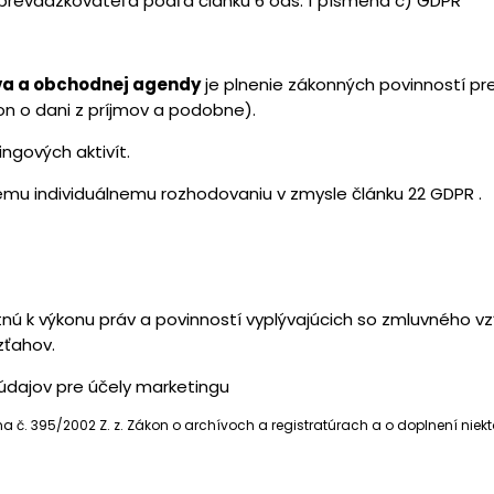
 prevádzkovateľa podľa článku 6 ods. 1 písmena c) GDPR
va a obchodnej agendy
je plnenie zákonných povinností pr
on o dani z príjmov a podobne).
ngových aktivít.
u individuálnemu rozhodovaniu v zmysle článku 22 GDPR .
ú k výkonu práv a povinností vyplývajúcich so zmluvného
zťahov.
údajov pre účely marketingu
 č. 395/2002 Z. z. Zákon o archívoch a registratúrach a o doplnení nie