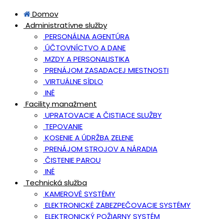
Domov
Administratívne služby
PERSONÁLNA AGENTÚRA
ÚČTOVNÍCTVO A DANE
MZDY A PERSONALISTIKA
PRENÁJOM ZASADACEJ MIESTNOSTI
VIRTUÁLNE SÍDLO
INÉ
Facility manažment
UPRATOVACIE A ČISTIACE SLUŽBY
TEPOVANIE
KOSENIE A ÚDRŽBA ZELENE
PRENÁJOM STROJOV A NÁRADIA
ČISTENIE PAROU
INÉ
Technická služba
KAMEROVÉ SYSTÉMY
ELEKTRONICKÉ ZABEZPEČOVACIE SYSTÉMY
ELEKTRONICKÝ POŽIARNY SYSTÉM