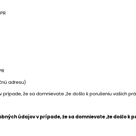
DPR
PR
nčnú adresu)
 prípade, že sa domnievate ,že došlo k porušeniu vašich pr
bných údajov v prípade, že sa domnievate ,že došlo k 