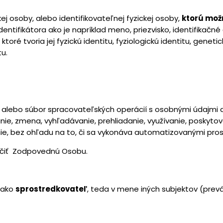
ej osoby, alebo identifikovateľnej fyzickej osoby,
ktorú mož
identifikátora ako je napríklad meno, priezvisko, identifikačné 
oré tvoria jej fyzickú identitu, fyziologickú identitu, genetic
tu.
alebo súbor spracovateľských operácií s osobnými údajmi a
ie, zmena, vyhľadávanie, prehliadanie, využívanie, poskyt
e, bez ohľadu na to, či sa vykonáva automatizovanými pro
čiť Zodpovednú Osobu.
 ako
sprostredkovateľ
, teda v mene iných subjektov (prevád