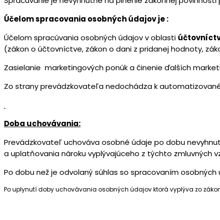
Spracúvanie je nevyhnutné na plnenie zákonnej povinnosti
Účelom spracovania osobných údajov je :
Účelom spracúvania osobných údajov v oblasti
účtovníct
(zákon o účtovníctve, zákon o dani z pridanej hodnoty, zák
Zasielanie marketingových ponúk a činenie ďalších marketi
Zo strany prevádzkovateľa nedochádza k automatizovaném
Doba uchovávania:
Prevádzkovateľ uchováva osobné údaje po dobu nevyhnutn
a uplatňovania nároku vyplývajúceho z týchto zmluvných v
Po dobu než je odvolaný súhlas so spracovaním osobných 
Po uplynutí doby uchovávania osobných údajov ktorá vyplýva zo zákona