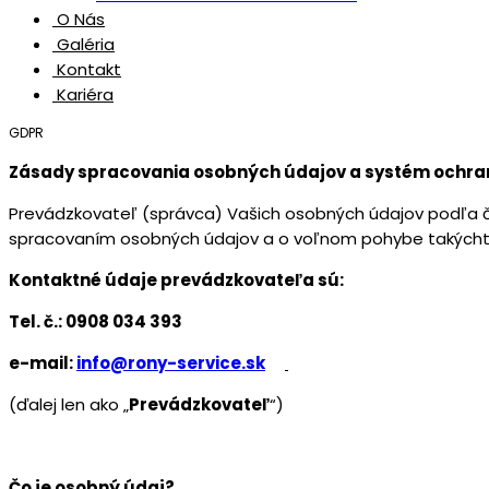
O Nás
Galéria
Kontakt
Kariéra
GDPR
Zásady spracovania osobných údajov a systém ochra
Prevádzkovateľ (správca) Vašich osobných údajov podľa člá
spracovaním osobných údajov a o voľnom pohybe takýchto
Kontaktné údaje prevádzkovateľa sú:
Tel. č.:
0908 034 393
e-mail:
info@rony-service.sk
(ďalej len ako „
Prevádzkovateľ
“)
Čo je osobný údaj?