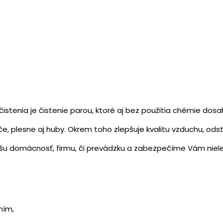
stenia je čistenie parou, ktoré aj bez použitia chémie dosa
oztoče, plesne aj huby. Okrem toho zlepšuje kvalitu vzduchu, 
šu domácnosť, firmu, či prevádzku a zabezpečíme Vám nielen 
ním,