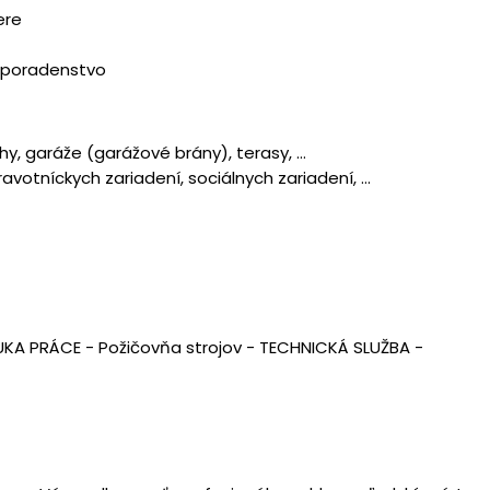
ere
 poradenstvo
y, garáže (garážové brány), terasy, …
avotníckych zariadení, sociálnych zariadení, …
KA PRÁCE -
Požičovňa strojov -
TECHNICKÁ SLUŽBA -