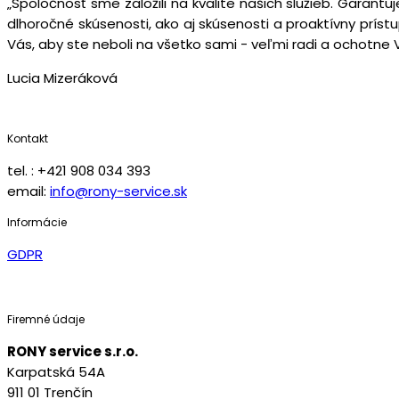
„Spoločnosť sme založili na kvalite našich služieb. Garan
dlhoročné skúsenosti, ako aj skúsenosti a proaktívny prís
Vás, aby ste neboli na všetko sami - veľmi radi a ochot
Lucia Mizeráková
Kontakt
tel. : +421 908 034 393
email:
info@rony-service.sk
Informácie
GDPR
Firemné údaje
RONY service s.r.o.
Karpatská 54A
911 01 Trenčín