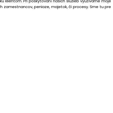
ku klientom. Pri poskytovaní našich služieb využívame moje
ich zamestnancov, peniaze, majetok, či procesy. Sme tu pre