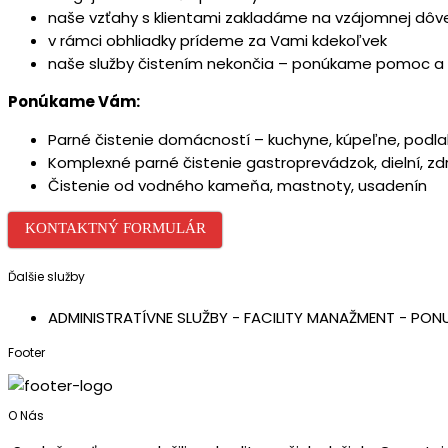
naše vzťahy s klientami zakladáme na vzájomnej dôv
v rámci obhliadky prídeme za Vami kdekoľvek
naše služby čistením nekončia – ponúkame pomoc a
Ponúkame Vám:
Parné čistenie domácností – kuchyne, kúpeľne, podlah
Komplexné parné čistenie gastroprevádzok, dielní, zdr
Čistenie od vodného kameňa, mastnoty, usadenín
KONTAKTNÝ FORMULÁR
Ďalšie služby
ADMINISTRATÍVNE SLUŽBY -
FACILITY MANAŽMENT -
PONU
Footer
O Nás