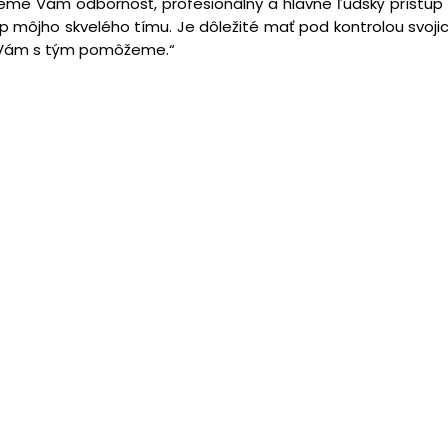
tujeme Vám odbornosť, profesionálny a hlavne ľudský prístup 
tup môjho skvelého tímu. Je dôležité mať pod kontrolou svoj
ne Vám s tým pomôžeme.“