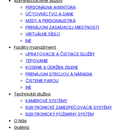
Administratívne služby
PERSONÁLNA AGENTÚRA
ÚČTOVNÍCTVO A DANE
MZDY A PERSONALISTIKA
PRENÁJOM ZASADACEJ MIESTNOSTI
VIRTUÁLNE SÍDLO
INÉ
Facility manažment
UPRATOVACIE A ČISTIACE SLUŽBY
TEPOVANIE
KOSENIE A ÚDRŽBA ZELENE
PRENÁJOM STROJOV A NÁRADIA
ČISTENIE PAROU
INÉ
Technická služba
KAMEROVÉ SYSTÉMY
ELEKTRONICKÉ ZABEZPEČOVACIE SYSTÉMY
ELEKTRONICKÝ POŽIARNY SYSTÉM
O Nás
Galéria