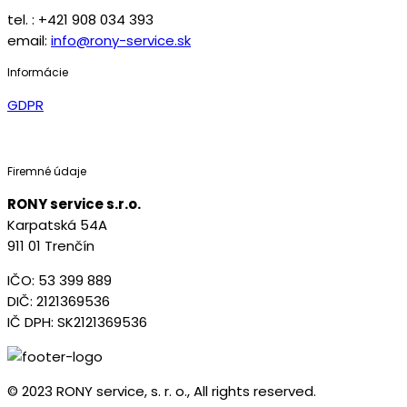
tel. : +421 908 034 393
email:
info@rony-service.sk
Informácie
GDPR
Firemné údaje
RONY service s.r.o.
Karpatská 54A
911 01 Trenčín
IČO: 53 399 889
DIČ: 2121369536
IČ DPH: SK2121369536
© 2023 RONY service, s. r. o., All rights reserved.